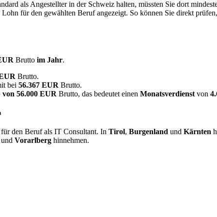
dard als Angestellter in der Schweiz halten, müssten Sie dort mindes
e Lohn für den gewählten Beruf angezeigt. So können Sie direkt prüfen
 EUR
Brutto
im Jahr
.
7 EUR
Brutto.
it bei
56.367 EUR
Brutto.
 von
56.000 EUR
Brutto, das bedeutet einen
Monatsverdienst
von
4
h
ür den Beruf als IT Consultant. In
Tirol
,
Burgenland
und
Kärnten
h
und
Vorarlberg
hinnehmen.