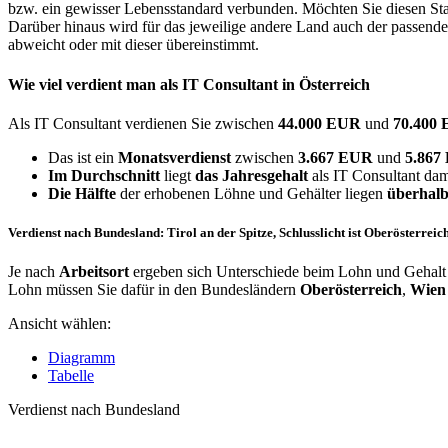
bzw. ein gewisser Lebensstandard verbunden. Möchten Sie diesen Stan
Darüber hinaus wird für das jeweilige andere Land auch der passend
abweicht oder mit dieser übereinstimmt.
Wie viel verdient man als
IT Consultant
in Österreich
Als IT Consultant verdienen Sie zwischen
44.000 EUR
und
70.400
Das ist ein
Monatsverdienst
zwischen
3.667 EUR
und
5.86
Im Durchschnitt
liegt
das Jahresgehalt
als IT Consultant dam
Die Hälfte
der erhobenen Löhne und Gehälter liegen
überhalb
Verdienst nach Bundesland: Tirol an der Spitze, Schlusslicht ist Oberösterreic
Je nach
Arbeitsort
ergeben sich Unterschiede beim Lohn und Gehalt f
Lohn müssen Sie dafür in den Bundesländern
Oberösterreich
,
Wien
Ansicht wählen:
Diagramm
Tabelle
Verdienst nach Bundesland