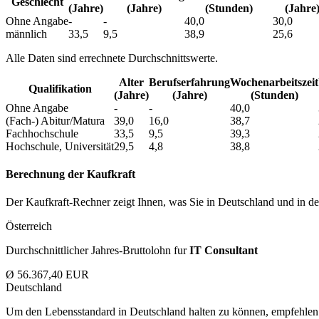
Geschlecht
(Jahre)
(Jahre)
(Stunden)
(Jahre
Ohne Angabe
-
-
40,0
30,0
männlich
33,5
9,5
38,9
25,6
Alle Daten sind errechnete Durchschnittswerte.
Alter
Berufs­erfahrung
Wochen­arbeitszeit
Qualifikation
(Jahre)
(Jahre)
(Stunden)
Ohne Angabe
-
-
40,0
(Fach-) Abitur/Matura
39,0
16,0
38,7
Fachhochschule
33,5
9,5
39,3
Hochschule, Universität
29,5
4,8
38,8
Berechnung der Kaufkraft
Der Kaufkraft-Rechner zeigt Ihnen, was Sie in Deutschland und in der
Österreich
Durchschnittlicher Jahres-Bruttolohn fur
IT Consultant
Ø 56.367,40 EUR
Deutschland
Um den Lebensstandard in Deutschland halten zu können, empfehlen 