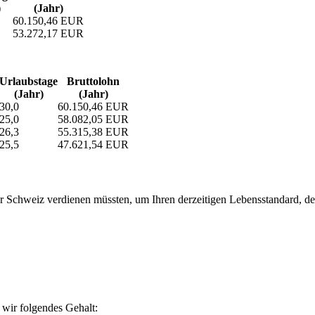
)
(Jahr)
60.150,46 EUR
53.272,17 EUR
Urlaubs­tage
Bruttolohn
(Jahr)
(Jahr)
30,0
60.150,46 EUR
25,0
58.082,05 EUR
26,3
55.315,38 EUR
25,5
47.621,54 EUR
 Schweiz verdienen müssten, um Ihren derzeitigen Lebensstandard, den S
wir folgendes Gehalt: