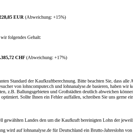
.228,85 EUR
(Abweichung:
+15%
)
wir folgendes Gehalt:
.385,72 CHF
(Abweichung:
+17%
)
ten Standard der Kaufkraftberechnung. Bitte beachten Sie, dass alle 
ucher von lohncomputer.ch und lohnanalyse.de basieren, haben wir kei
eten, z.B. Ballungsgebieten und Großstädten deutlich abweichen können
timiert. Sollte Ihnen ein Fehler auffallen, schreiben Sie uns gerne e
ell gewählten Landes den um die Kaufkraft bereinigten Lohn der jeweil
dung wird auf lohnanalyse.de für Deutschland ein Brutto-Jahreslohn vo