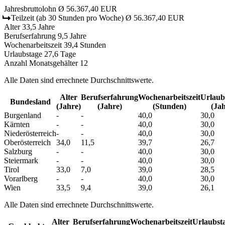
Jahresbruttolohn
Ø 56.367,40 EUR
Teilzeit
(ab 30 Stunden pro Woche)
Ø 56.367,40 EUR
Alter
33,5 Jahre
Berufserfahrung
9,5 Jahre
Wochenarbeitszeit
39,4 Stunden
Urlaubstage
27,6 Tage
Anzahl Monatsgehälter
12
Alle Daten sind errechnete Durchschnittswerte.
Alter
Berufs­erfahrung
Wochen­arbeitszeit
Urlaubs
Bundesland
(Jahre)
(Jahre)
(Stunden)
(Jah
Burgenland
-
-
40,0
30,0
Kärnten
-
-
40,0
30,0
Niederösterreich
-
-
40,0
30,0
Oberösterreich
34,0
11,5
39,7
26,7
Salzburg
-
-
40,0
30,0
Steiermark
-
-
40,0
30,0
Tirol
33,0
7,0
39,0
28,5
Vorarlberg
-
-
40,0
30,0
Wien
33,5
9,4
39,0
26,1
Alle Daten sind errechnete Durchschnittswerte.
Alter
Berufs­erfahrung
Wochen­arbeitszeit
Urlaubs­t