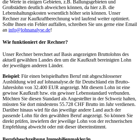
die Werte in einigen Gebieten, z.B. Ballungsgebieten und
Großstädten deutlich abweichen können, da hier z.B. die
Lebenshaltungskosten wesentlich höher sein können. Unser
Rechner zur Kaufkraftberechnung wird laufend weiter optimiert.
Sollte Ihnen ein Fehler auffallen, schreiben Sie uns gerne eine Email
an
info@lohnanalyse.de
!
Wie funktioniert der Rechner?
Unser Rechner berechnet auf Basis angezeigten Bruttolohns des
aktuell gewählten Landes den um die Kaufkraft bereinigten Lohn
der jeweiligen anderen Länder.
Beispiel
: Für einen beispielhaften Beruf mit abgeschlossener
Ausbildung wird auf lohnanalyse.de für Deutschland ein Brutto-
Jahreslohn von 32.400 EUR angezeigt. Mit diesem Lohn ist eine
gewisse Kaufkraft bzw. ein gewisser Lebensstandard verbunden.
Möchten Sie diesen Standard als Angestellter in der Schweiz halten,
müssten Sie dort mindestens 55.728 CHF Brutto im Jahr verdienen.
Darüber hinaus wird für das jeweilige andere Land auch der
passende Lohn für den gewählten Beruf angezeigt. So können Sie
direkt prüfen, inwiefern der jeweilige Lohn von der rechnerischen
Empfehlung abweicht oder mit dieser übereinstimmt.
Berufsbeschreibung
Immobilienmakler/in