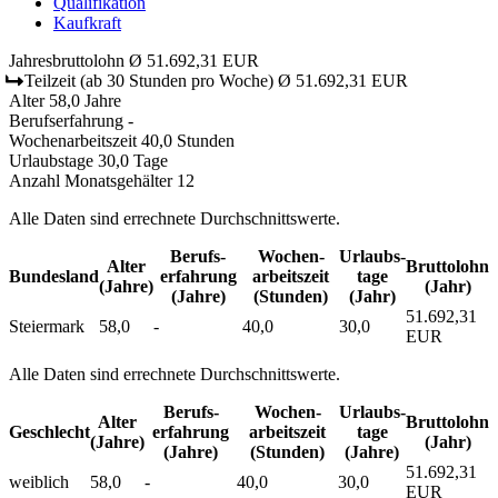
Qualifikation
Kaufkraft
Jahresbruttolohn
Ø 51.692,31 EUR
Teilzeit
(ab 30 Stunden pro Woche)
Ø 51.692,31 EUR
Alter
58,0 Jahre
Berufserfahrung
-
Wochenarbeitszeit
40,0 Stunden
Urlaubstage
30,0 Tage
Anzahl Monatsgehälter
12
Alle Daten sind errechnete Durchschnittswerte.
Berufs­
Wochen­
Urlaubs­
Alter
Bruttolohn
Bundesland
erfahrung
arbeitszeit
tage
(Jahre)
(Jahr)
(Jahre)
(Stunden)
(Jahr)
51.692,31
Steiermark
58,0
-
40,0
30,0
EUR
Alle Daten sind errechnete Durchschnittswerte.
Berufs­
Wochen­
Urlaubs­
Alter
Bruttolohn
Geschlecht
erfahrung
arbeitszeit
tage
(Jahre)
(Jahr)
(Jahre)
(Stunden)
(Jahre)
51.692,31
weiblich
58,0
-
40,0
30,0
EUR