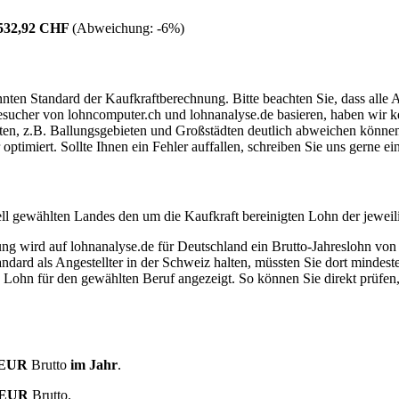
.532,92 CHF
(Abweichung:
-6%
)
ten Standard der Kaufkraftberechnung. Bitte beachten Sie, dass alle 
ucher von lohncomputer.ch und lohnanalyse.de basieren, haben wir kei
eten, z.B. Ballungsgebieten und Großstädten deutlich abweichen können
timiert. Sollte Ihnen ein Fehler auffallen, schreiben Sie uns gerne e
ell gewählten Landes den um die Kaufkraft bereinigten Lohn der jeweil
dung wird auf lohnanalyse.de für Deutschland ein Brutto-Jahreslohn vo
dard als Angestellter in der Schweiz halten, müssten Sie dort mindes
e Lohn für den gewählten Beruf angezeigt. So können Sie direkt prüfen
7 EUR
Brutto
im Jahr
.
6 EUR
Brutto.