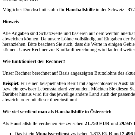
Möglicher Durchschnittslohn für
Haushaltshilfe
in der Schweiz :
37
Hinweis
Alle Angaben sind Schätzwerte und basieren auf dem weithin anerkann
abweichen können. Da unsere Löhne vollständig auf Eingaben der Bes
heranziehen. Bitte beachten Sie auch, dass die Werte in einigen Gebi
können. Unser Rechner zur Kaufkraftberechnung wird laufend weiter op
Wie funktioniert der Rechner?
Unser Rechner berechnet auf Basis angezeigten Bruttolohns des aktu
Beispiel
: Für einen beispielhaften Beruf mit abgeschlossener Ausbil
bzw. ein gewisser Lebensstandard verbunden. Möchten Sie diesen Stan
Darüber hinaus wird für das jeweilige andere Land auch der passend
abweicht oder mit dieser übereinstimmt.
Wie viel verdient man als
Haushaltshilfe
in Österreich
Als Haushaltshilfe verdienen Sie zwischen
21.750 EUR
und
29.94
Das ist ein
Monatsverdienst
zwischen
1.813 EUR
und
2.49