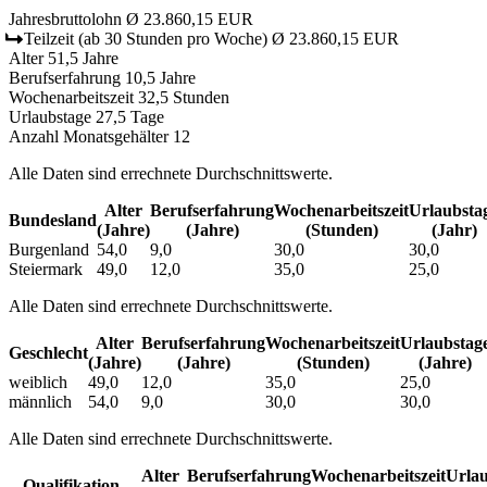
Jahresbruttolohn
Ø 23.860,15 EUR
Teilzeit
(ab 30 Stunden pro Woche)
Ø 23.860,15 EUR
Alter
51,5 Jahre
Berufserfahrung
10,5 Jahre
Wochenarbeitszeit
32,5 Stunden
Urlaubstage
27,5 Tage
Anzahl Monatsgehälter
12
Alle Daten sind errechnete Durchschnittswerte.
Alter
Berufs­erfahrung
Wochen­arbeitszeit
Urlaubs­ta
Bundesland
(Jahre)
(Jahre)
(Stunden)
(Jahr)
Burgenland
54,0
9,0
30,0
30,0
Steiermark
49,0
12,0
35,0
25,0
Alle Daten sind errechnete Durchschnittswerte.
Alter
Berufs­erfahrung
Wochen­arbeitszeit
Urlaubs­tag
Geschlecht
(Jahre)
(Jahre)
(Stunden)
(Jahre)
weiblich
49,0
12,0
35,0
25,0
männlich
54,0
9,0
30,0
30,0
Alle Daten sind errechnete Durchschnittswerte.
Alter
Berufs­erfahrung
Wochen­arbeitszeit
Urlau
Qualifikation