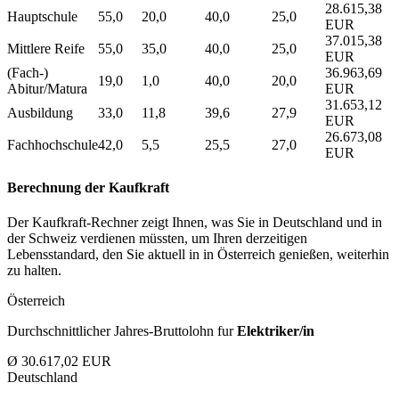
28.615,38
Hauptschule
55,0
20,0
40,0
25,0
EUR
37.015,38
Mittlere Reife
55,0
35,0
40,0
25,0
EUR
(Fach-)
36.963,69
19,0
1,0
40,0
20,0
Abitur/Matura
EUR
31.653,12
Ausbildung
33,0
11,8
39,6
27,9
EUR
26.673,08
Fachhochschule
42,0
5,5
25,5
27,0
EUR
Berechnung der Kaufkraft
Der Kaufkraft-Rechner zeigt Ihnen, was Sie in Deutschland und in
der Schweiz verdienen müssten, um Ihren derzeitigen
Lebensstandard, den Sie aktuell in in Österreich genießen, weiterhin
zu halten.
Österreich
Durchschnittlicher Jahres-Bruttolohn fur
Elektriker/in
Ø 30.617,02 EUR
Deutschland