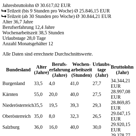
Jahresbruttolohn
Ø 30.617,02 EUR
Teilzeit
(bis 9 Stunden pro Woche)
Ø 25.846,15 EUR
Teilzeit
(ab 30 Stunden pro Woche)
Ø 30.844,21 EUR
Alter
36,7 Jahre
Berufserfahrung
12,4 Jahre
Wochenarbeitszeit
38,5 Stunden
Urlaubstage
28,0 Tage
Anzahl Monatsgehälter
12
Alle Daten sind errechnete Durchschnittswerte.
Berufs­
Wochen­
Urlaubs­
Alter
Bruttolohn
Bundesland
erfahrung
arbeitszeit
tage
(Jahre)
(Jahr)
(Jahre)
(Stunden)
(Jahr)
34.344,21
Burgenland
33,5
4,0
41,0
27,7
EUR
28.997,08
Kärnten
55,0
20,0
40,0
27,5
EUR
28.869,85
Niederösterreich
35,5
19,5
39,3
29,3
EUR
29.047,15
Oberösterreich
35,0
8,0
32,3
26,5
EUR
29.920,15
Salzburg
36,0
16,0
40,0
30,0
EUR
29.378,77