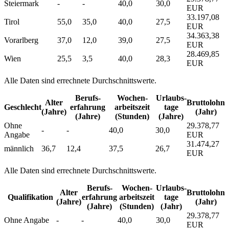
Steiermark
-
-
40,0
30,0
EUR
33.197,08
Tirol
55,0
35,0
40,0
27,5
EUR
34.363,38
Vorarlberg
37,0
12,0
39,0
27,5
EUR
28.469,85
Wien
25,5
3,5
40,0
28,3
EUR
Alle Daten sind errechnete Durchschnittswerte.
Berufs­
Wochen­
Urlaubs­
Alter
Bruttolohn
Geschlecht
erfahrung
arbeitszeit
tage
(Jahre)
(Jahr)
(Jahre)
(Stunden)
(Jahre)
Ohne
29.378,77
-
-
40,0
30,0
Angabe
EUR
31.474,27
männlich
36,7
12,4
37,5
26,7
EUR
Alle Daten sind errechnete Durchschnittswerte.
Berufs­
Wochen­
Urlaubs­
Alter
Bruttolohn
Qualifikation
erfahrung
arbeitszeit
tage
(Jahre)
(Jahr)
(Jahre)
(Stunden)
(Jahr)
29.378,77
Ohne Angabe
-
-
40,0
30,0
EUR