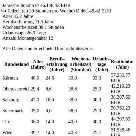
Jahresbruttolohn
Ø 46.148,42 EUR
Teilzeit
(ab 30 Stunden pro Woche)
Ø 46.148,42 EUR
Alter
35,2 Jahre
Berufserfahrung
11,5 Jahre
Wochenarbeitszeit
39,1 Stunden
Urlaubstage
26,9 Tage
Anzahl Monatsgehälter
12
Alle Daten sind errechnete Durchschnittswerte.
Berufs­
Wochen­
Urlaubs­
Alter
Bruttolohn
Bundesland
erfahrung
arbeitszeit
tage
(Jahre)
(Jahr)
(Jahre)
(Stunden)
(Jahr)
57.230,77
Kärnten
48,0
24,5
39,0
33,0
EUR
42.219,23
Oberösterreich
29,4
6,6
38,6
25,0
EUR
38.307,69
Salzburg
42,0
18,0
38,0
30,0
EUR
50.769,23
Steiermark
35,0
6,0
38,0
25,0
EUR
44.307,69
Tirol
36,0
14,0
40,0
30,0
EUR
51.538,46
Wien
39,7
14,0
40,3
25,7
EUR