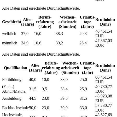
Alle Daten sind errechnete Durchschnittswerte.
Berufs­
Wochen­
Urlaubs­
Alter
Bruttolohn
Geschlecht
erfahrung
arbeitszeit
tage
(Jahre)
(Jahr)
(Jahre)
(Stunden)
(Jahre)
40.461,54
weiblich
37,0
16,0
38,3
29,3
EUR
47.367,03
männlich
34,9
10,6
39,2
26,4
EUR
Alle Daten sind errechnete Durchschnittswerte.
Berufs­
Wochen­
Urlaubs­
Alter
Bruttolohn
Qualifikation
erfahrung
arbeitszeit
tage
(Jahre)
(Jahr)
(Jahre)
(Stunden)
(Jahr)
60.461,54
Fortbildung
40,0
10,0
38,0
25,0
EUR
(Fach-)
40.730,77
31,5
9,5
38,4
25,9
Abitur/Matura
EUR
48.923,08
Ausbildung
44,5
23,0
39,5
31,5
EUR
57.230,77
Fachhochschule
50,0
23,0
39,0
33,0
EUR
Hochschule,
48.627,69