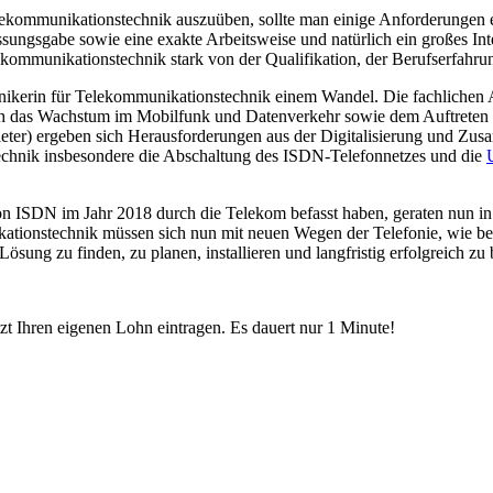
ekommunikationstechnik auszuüben, sollte man einige Anforderungen er
sungsgabe sowie eine exakte Arbeitsweise und natürlich ein großes Int
ekommunikationstechnik stark von der Qualifikation, der Berufserfahru
nikerin für Telekommunikationstechnik einem Wandel. Die fachlichen 
durch das Wachstum im Mobilfunk und Datenverkehr sowie dem Auftreten
ieter) ergeben sich Herausforderungen aus der Digitalisierung und Zusa
echnik insbesondere die Abschaltung des ISDN-Telefonnetzes und die
on ISDN im Jahr 2018 durch die Telekom befasst haben, geraten nun in
ationstechnik müssen sich nun mit neuen Wegen der Telefonie, wie bei
ösung zu finden, zu planen, installieren und langfristig erfolgreich zu 
etzt Ihren eigenen Lohn eintragen. Es dauert nur 1 Minute!