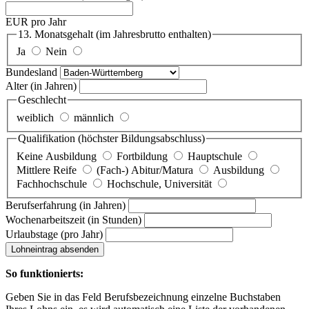
EUR pro Jahr
13. Monatsgehalt
(im Jahresbrutto enthalten)
Ja
Nein
Bundesland
Alter
(in Jahren)
Geschlecht
weiblich
männlich
Qualifikation
(höchster Bildungsabschluss)
Keine Ausbildung
Fortbildung
Hauptschule
Mittlere Reife
(Fach-) Abitur/Matura
Ausbildung
Fachhochschule
Hochschule, Universität
Berufserfahrung
(in Jahren)
Wochenarbeitszeit
(in Stunden)
Urlaubstage
(pro Jahr)
Lohneintrag absenden
So funktionierts:
Geben Sie in das Feld Berufsbezeichnung einzelne Buchstaben