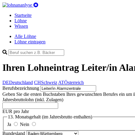
Startseite
Löhne
Wissen
Alle Löhne
Löhne eintragen
Ihren Lohneintrag
Leiter/in Al
DE
Deutschland
CH
Schweiz
AT
Österreich
Berufsbezeichnung
Geben Sie die ersten Buchstaben Ihres gewunschten Berufes ein um ihn 
Jahresbruttolohn
(inkl. Zulagen)
EUR pro Jahr
13. Monatsgehalt
(im Jahresbrutto enthalten)
Ja
Nein
Bundesland