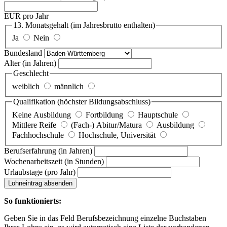
EUR pro Jahr
13. Monatsgehalt
(im Jahresbrutto enthalten)
Ja
Nein
Bundesland
Alter
(in Jahren)
Geschlecht
weiblich
männlich
Qualifikation
(höchster Bildungsabschluss)
Keine Ausbildung
Fortbildung
Hauptschule
Mittlere Reife
(Fach-) Abitur/Matura
Ausbildung
Fachhochschule
Hochschule, Universität
Berufserfahrung
(in Jahren)
Wochenarbeitszeit
(in Stunden)
Urlaubstage
(pro Jahr)
Lohneintrag absenden
So funktionierts:
Geben Sie in das Feld Berufsbezeichnung einzelne Buchstaben