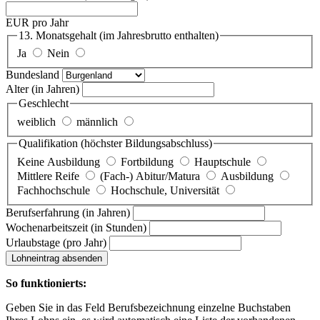
EUR pro Jahr
13. Monatsgehalt
(im Jahresbrutto enthalten)
Ja
Nein
Bundesland
Alter
(in Jahren)
Geschlecht
weiblich
männlich
Qualifikation
(höchster Bildungsabschluss)
Keine Ausbildung
Fortbildung
Hauptschule
Mittlere Reife
(Fach-) Abitur/Matura
Ausbildung
Fachhochschule
Hochschule, Universität
Berufserfahrung
(in Jahren)
Wochenarbeitszeit
(in Stunden)
Urlaubstage
(pro Jahr)
Lohneintrag absenden
So funktionierts:
Geben Sie in das Feld Berufsbezeichnung einzelne Buchstaben