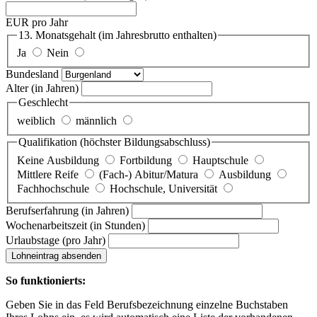
EUR pro Jahr
13. Monatsgehalt
(im Jahresbrutto enthalten)
Ja
Nein
Bundesland
Alter
(in Jahren)
Geschlecht
weiblich
männlich
Qualifikation
(höchster Bildungsabschluss)
Keine Ausbildung
Fortbildung
Hauptschule
Mittlere Reife
(Fach-) Abitur/Matura
Ausbildung
Fachhochschule
Hochschule, Universität
Berufserfahrung
(in Jahren)
Wochenarbeitszeit
(in Stunden)
Urlaubstage
(pro Jahr)
Lohneintrag absenden
So funktionierts:
Geben Sie in das Feld Berufsbezeichnung einzelne Buchstaben