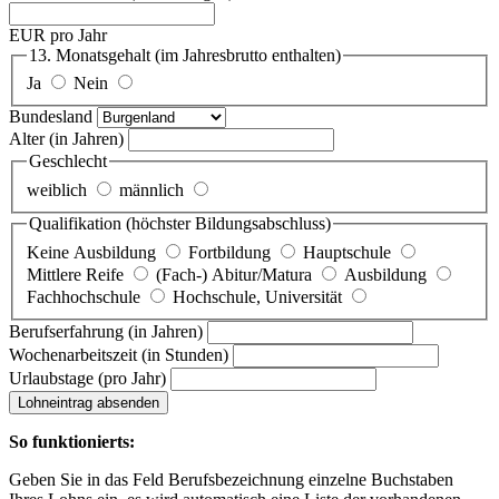
EUR pro Jahr
13. Monatsgehalt
(im Jahresbrutto enthalten)
Ja
Nein
Bundesland
Alter
(in Jahren)
Geschlecht
weiblich
männlich
Qualifikation
(höchster Bildungsabschluss)
Keine Ausbildung
Fortbildung
Hauptschule
Mittlere Reife
(Fach-) Abitur/Matura
Ausbildung
Fachhochschule
Hochschule, Universität
Berufserfahrung
(in Jahren)
Wochenarbeitszeit
(in Stunden)
Urlaubstage
(pro Jahr)
Lohneintrag absenden
So funktionierts:
Geben Sie in das Feld Berufsbezeichnung einzelne Buchstaben